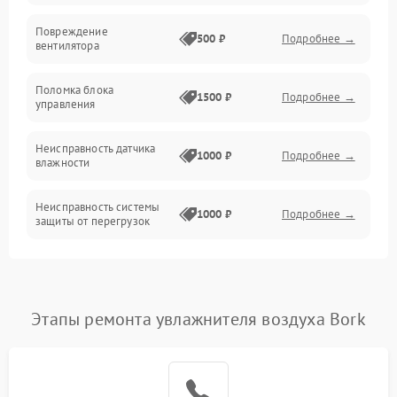
Электропитание
Повреждение
500 ₽
Подробнее →
вентилятора
Управление
Поломка блока
1500 ₽
Подробнее →
управления
Датчики
Неисправность датчика
1000 ₽
Подробнее →
влажности
Неисправность системы
1000 ₽
Подробнее →
защиты от перегрузок
Повреждение системы
автоматического
1000 ₽
Подробнее →
отключения
Этапы ремонта увлажнителя воздуха Bork
Поломка системы защиты
1000 ₽
Подробнее →
от короткого замыкания
Неисправность системы