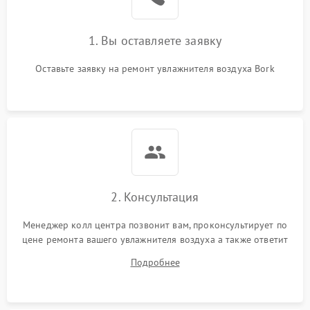
1000 ₽
Подробнее →
защиты от перегрева
1. Вы оставляете заявку
Повреждение системы
защиты от
1000 ₽
Подробнее →
перенапряжения
Оставьте заявку на ремонт увлажнителя воздуха Bork
Неисправность системы
1000 ₽
Подробнее →
защиты от замыкания
Повреждение системы
1000 ₽
Подробнее →
защиты от перегрузок
Не отключается
1300 ₽
Подробнее →
2. Консультация
Менеджер колл центра позвонит вам, проконсультирует по
цене ремонта вашего увлажнителя воздуха а также ответит
на все ваши вопросы.
Подробнее