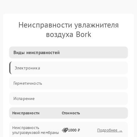
Неисправности увлажнителя
воздуха Bork
Виды неисправностей
Электроника
Герметичность
Испарение
Неисправности
Стоимость
Водяной тракт
Неисправность
Механические повреждения
1000 ₽
Подробнее →
ультразвуковой мембраны