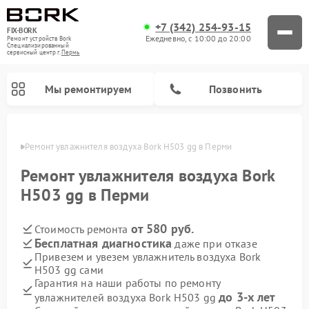
+7 (342) 254-93-15
FIX-BORK
Ежедневно, с 10:00 до 20:00
Ремонт устройств Bork
Специализированный
cервисный центр г.
Пермь
Мы ремонтируем
Позвонить
Перми
Ремонт увлажнителя воздуха Bork H503 gg в Перми
Ремонт увлажнителя воздуха Bork
H503 gg в Перми
от 580 руб.
Стоимость ремонта
Бесплатная диагностика
даже при отказе
Привезем и увезем увлажнитель воздуха Bork
H503 gg сами
Ремонт вертикальных пылесосов Bork
Ремонт индукционных плит Bork
Ремонт микроволновых печей Bork
Ремонт гладильных систем Bork
Ремонт очистителей воздуха Bork
Гарантия на наши работы по ремонту
до 3-х лет
увлажнителей воздуха Bork H503 gg