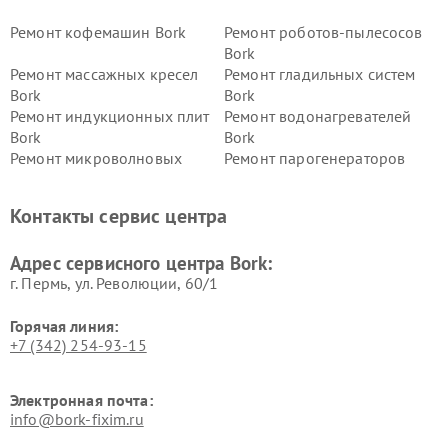
Ремонт кофемашин Bork
Ремонт роботов-пылесосов
Bork
Ремонт массажных кресел
Ремонт гладильных систем
Bork
Bork
Ремонт индукционных плит
Ремонт водонагревателей
Bork
Bork
Ремонт микроволновых
Ремонт парогенераторов
печей Bork
Bork
Ремонт увлажнителей
Ремонт пылесосов Bork
Контакты сервис центра
воздуха Bork
Ремонт очистителей воздуха
Ремонт электросамокатов
Адрес сервисного центра Bork:
Bork
Bork
г. Пермь, ул. ​Революции, 60/1
Горячая линия:
+7 (342) 254-93-15
Электронная почта:
info@bork-fixim.ru