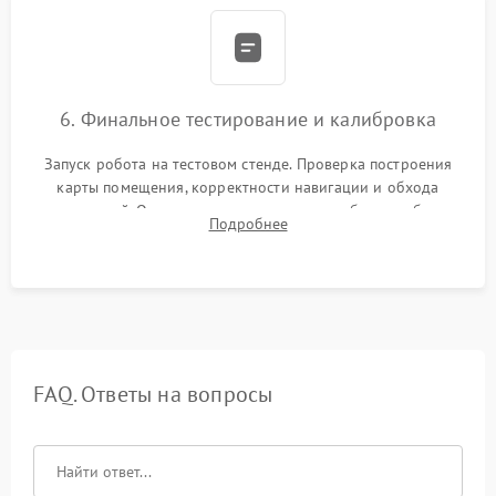
6. Финальное тестирование и калибровка
Запуск робота на тестовом стенде. Проверка построения
карты помещения, корректности навигации и обхода
препятствий. Оценка силы всасывания и работы турбины.
Подробнее
Тестирование автоматического возврата на док-станцию и
процесса зарядки.
FAQ. Ответы на вопросы