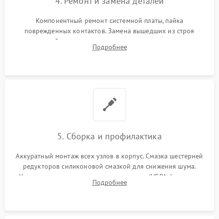
4. Ремонт и замена деталей
Компонентный ремонт системной платы, пайка
поврежденных контактов. Замена вышедших из строя
двигателей, изношенного аккумулятора, неисправного
Подробнее
лидара или помпы подачи воды. Восстановление шлейфов и
устранение последствий попадания влаги.
5. Сборка и профилактика
Аккуратный монтаж всех узлов в корпус. Смазка шестерней
редукторов силиконовой смазкой для снижения шума.
Установка новых расходных материалов (HEPA-фильтров,
Подробнее
микрофибры, щеток). Надежная фиксация разъемов и
проверка герметичности водяного контура.