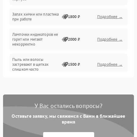
Неисправность резервуаров и систем подачи воды
Запах химии или пластика
1800 ₽
Подробнее →
при работе
Проблемы с механикой
Лампочки индикаторов не
горят или мигают
2000 ₽
Подробнее →
Батарея
некорректно
Режим работы
Пыль или волосы
застревают в щетках
1500 ₽
Подробнее →
слишком часто
Программные сбои
У Вас остались вопросы?
Оставьте заявку, мы свяжемся с Вами в ближайшее
время