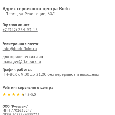
Ремонт очистителей воздуха
Ремонт электросамокатов
Адрес сервисного центра Bork:
Bork
Bork
г. Пермь, ул. ​Революции, 60/1
Горячая линия:
+7 (342) 254-93-15
Электронная почта:
info@bork-fixim.ru
для юридических лиц
manager@fix-bork.ru
График работы:
ПН-ВСК с 9:00 до 21:00 без перерывов и выходных
Рейтинг сервисного центра
4.9-5.0
ООО "Русервис"
ИНН 7702633247
ОГРН 1077746335776