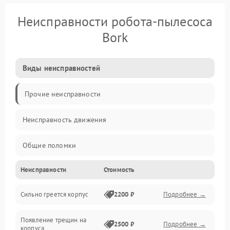
Неисправности робота-пылесоса
Bork
Виды неисправностей
Прочие неисправности
Неисправность движения
Общие поломки
Неисправности
Стоимость
Неисправность датчиков
Сильно греется корпус
2200 ₽
Подробнее →
Неисправность программного обеспечения
Появление трещин на
Проблемы с сигналом
2500 ₽
Подробнее →
корпуса