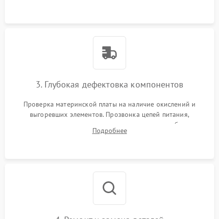
использованием сжатого воздуха и щеток.
3. Глубокая дефектовка компонентов
Проверка материнской платы на наличие окислений и
выгоревших элементов. Прозвонка цепей питания,
тестирование приводных моторов колес и турбины
Подробнее
всасывания. Оценка состояния оптических и инфракрасных
датчиков, а также механизма лазерного дальномера.