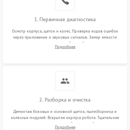
1. Первичная диагностика
Осмотр корпуса, щеток и колес. Проверка кодов ошибок
через приложение и звуковых сигналов. Замер емкости
аккумулятора и тестирование базовой станции зарядки.
Подробнее
Оценка работы лидара, бампера и датчиков падения для
локализации неисправности.
2. Разборка и очистка
Демонтаж боковых и основной щеток, пылесборника и
колесных модулей. Вскрытие корпуса робота. Тщательная
очистка внутренних полостей, шестерней и плат от
Подробнее
скопившейся пыли, волос и шерсти животных с