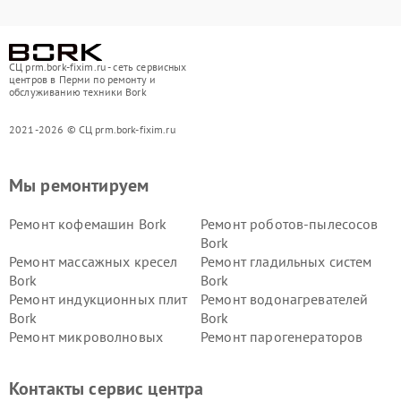
СЦ prm.bork-fixim.ru - сеть сервисных
центров в Перми по ремонту и
обслуживанию техники Bork
2021-2026 © СЦ prm.bork-fixim.ru
Мы ремонтируем
Ремонт кофемашин Bork
Ремонт роботов-пылесосов
Bork
Ремонт массажных кресел
Ремонт гладильных систем
Bork
Bork
Ремонт индукционных плит
Ремонт водонагревателей
Bork
Bork
Ремонт микроволновых
Ремонт парогенераторов
печей Bork
Bork
Ремонт увлажнителей
Ремонт пылесосов Bork
Контакты сервис центра
воздуха Bork