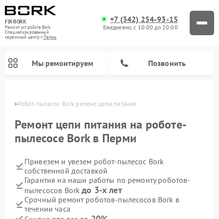
+7 (342) 254-93-15
FIX-BORK
Ежедневно, с 10:00 до 20:00
Ремонт устройств Bork
Специализированный
cервисный центр г.
Пермь
Мы ремонтируем
Позвонить
Перми
Робот-пылесос Bork ремонт цепи питания
Ремонт цепи питания на роботе-
пылесосе Bork в Перми
Привезем и увезем робот-пылесос Bork
собственной доставкой
Гарантия на наши работы по ремонту роботов-
до 3-х лет
пылесосов Bork
Ремонт вертикальных пылесосов Bork
Ремонт гладильных систем Bork
Ремонт индукционных плит Bork
Ремонт микроволновых печей Bork
Ремонт увлажнителей воздуха Bork
Ремонт очистителей воздуха Bork
Срочный ремонт роботов-пылесосов Bork в
течении часа
20%