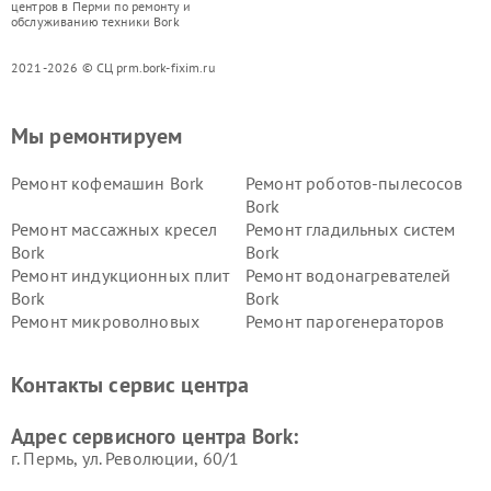
центров в Перми по ремонту и
обслуживанию техники Bork
2021-2026 © СЦ prm.bork-fixim.ru
Мы ремонтируем
Ремонт кофемашин Bork
Ремонт роботов-пылесосов
Bork
Ремонт массажных кресел
Ремонт гладильных систем
Bork
Bork
Ремонт индукционных плит
Ремонт водонагревателей
Bork
Bork
Ремонт микроволновых
Ремонт парогенераторов
печей Bork
Bork
Ремонт увлажнителей
Ремонт пылесосов Bork
Контакты сервис центра
воздуха Bork
Ремонт очистителей воздуха
Ремонт электросамокатов
Адрес сервисного центра Bork:
Bork
Bork
г. Пермь, ул. ​Революции, 60/1