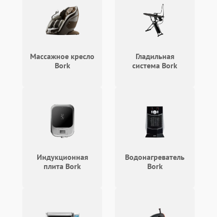
Поломка системы защиты
1000 ₽
Подробнее →
от замыкания
Повреждение системы
1000 ₽
Подробнее →
защиты от перегрузок
Массажное кресло
Гладильная
Bork
система Bork
Индукционная
Водонагреватель
плита Bork
Bork