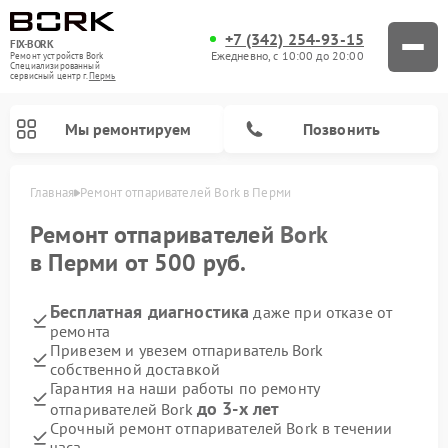
+7 (342) 254-93-15
FIX-BORK
Ежедневно, с 10:00 до 20:00
Ремонт устройств Bork
Специализированный
cервисный центр г.
Пермь
Мы ремонтируем
Позвонить
Главная
Ремонт отпаривателей Bork в Перми
Ремонт отпаривателей
Bork
в Перми от 500 руб.
Бесплатная диагностика
даже при отказе от
ремонта
Привезем и увезем отпариватель Bork
собственной доставкой
Гарантия на наши работы по ремонту
Ремонт вертикальных пылесосов Bork
Ремонт индукционных плит Bork
Ремонт микроволновых печей Bork
Ремонт увлажнителей воздуха Bork
Ремонт очистителей воздуха Bork
Ремонт гладильных систем Bork
до 3-х лет
отпаривателей Bork
Срочный ремонт отпаривателей Bork в течении
часа