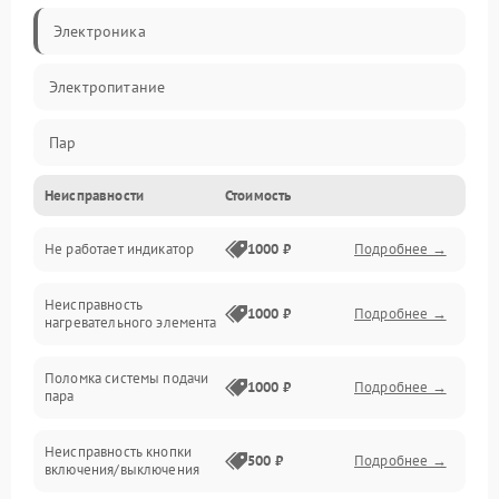
Электроника
Электропитание
Пар
Неисправности
Стоимость
Герметичность
Не работает индикатор
1000 ₽
Подробнее →
Механические повреждения
Неисправность
1000 ₽
Подробнее →
нагревательного элемента
Поломка системы подачи
1000 ₽
Подробнее →
пара
Неисправность кнопки
500 ₽
Подробнее →
включения/выключения