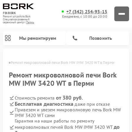
+7 (342) 254-93-15
FIX-BORK
Ежедневно, с 10:00 до 20:00
Ремонт устройств Bork
Специализированный
cервисный центр г.
Пермь
Мы ремонтируем
Позвонить
Перми
Ремонт микроволновой печи Bork MW IMW 3420 WT в Перми
Ремонт микроволновой печи Bork
MW IMW 3420 WT в Перми
от 380 руб.
Стоимость ремонта
Бесплатная диагностика
даже при отказе
Привезем и увезем микроволновую печь Bork MW
IMW 3420 WT сами
Ремонт вертикальных пылесосов Bork
Ремонт индукционных плит Bork
Ремонт гладильных систем Bork
Ремонт увлажнителей воздуха Bork
Ремонт очистителей воздуха Bork
Гарантия на наши работы по ремонту
до
микроволновых печей Bork MW IMW 3420 WT