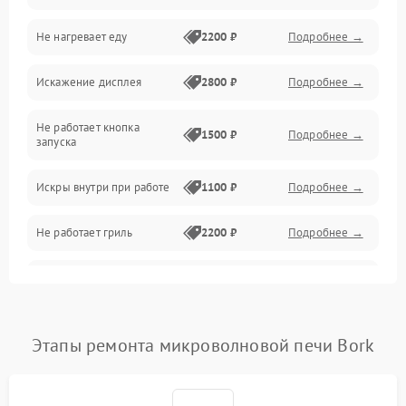
Не нагревает еду
2200 ₽
Подробнее →
Механические повреждения
Искажение дисплея
2800 ₽
Подробнее →
Питание и запуск
Не работает кнопка
Нагрев и приготовление
1500 ₽
Подробнее →
запуска
Программное обеспечение
Искры внутри при работе
1100 ₽
Подробнее →
Не работает гриль
2200 ₽
Подробнее →
Перегрев или отключение
2400 ₽
Подробнее →
во время работы
Появление запаха гари
2400 ₽
Подробнее →
Этапы ремонта микроволновой печи Bork
Проблемы с вентилятором
2000 ₽
Подробнее →