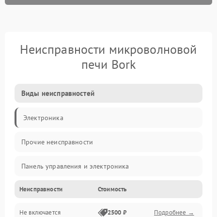
Неисправности микроволновой
печи Bork
Виды неисправностей
Электроника
Прочие неисправности
Панель управления и электроника
Неисправности
Стоимость
Дверца и корпус
Не включается
2500 ₽
Подробнее →
Механика и внутренние элементы