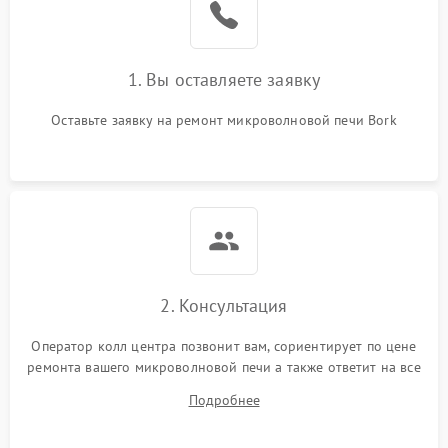
Поломка системы
2200 ₽
Подробнее →
охлаждения
1. Вы оставляете заявку
Не работают сенсорные
2400 ₽
Подробнее →
кнопки
Оставьте заявку на ремонт микроволновой печи Bork
Не горит подсветка
2000 ₽
Подробнее →
Сломался трансформатор
1000 ₽
Подробнее →
2. Консультация
Оператор колл центра позвонит вам, сориентирует по цене
ремонта вашего микроволновой печи а также ответит на все
ваши вопросы.
Подробнее