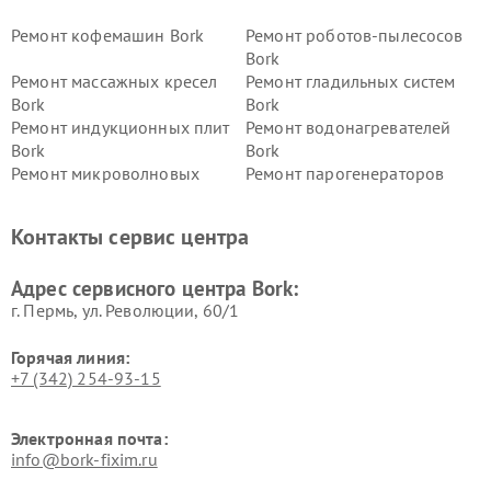
Ремонт кофемашин Bork
Ремонт роботов-пылесосов
Bork
Ремонт массажных кресел
Ремонт гладильных систем
Bork
Bork
Ремонт индукционных плит
Ремонт водонагревателей
Bork
Bork
Ремонт микроволновых
Ремонт парогенераторов
печей Bork
Bork
Ремонт увлажнителей
Ремонт пылесосов Bork
Контакты сервис центра
воздуха Bork
Ремонт очистителей воздуха
Ремонт электросамокатов
Адрес сервисного центра Bork:
Bork
Bork
г. Пермь, ул. ​Революции, 60/1
Горячая линия:
+7 (342) 254-93-15
Электронная почта:
info@bork-fixim.ru