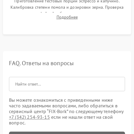
Приготовление тестовых порций эспрессо и капучино.
Калибровка степени помола и дозировки зерна. Проверка
плотности кофейной таблетки, температуры напитка и
Подробнее
качества молочной пены. Контроль отсутствия посторонних
шумов и протечек.
FAQ. Ответы на вопросы
Вы можете ознакомиться с приведенными ниже
часто задаваемыми вопросами, либо обратиться в
сервисный центр “FIX-Bork” по следующему телефону
+7 (342) 254-93-15
если не нашли ответ на свой
вопрос.