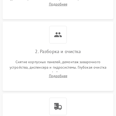
Оценка работы помпы, термоблока и кофемолки на слух.
Подробнее
Измерение температуры и давления воды для выявления
локализации поломки.
2. Разборка и очистка
Снятие корпусных панелей, демонтаж заварочного
устройства, диспенсера и гидросистемы. Глубокая очистка
внутренних узлов от кофейных масел, жмыха и накипи.
Подробнее
Промывка дренажных каналов и фильтров с использованием
специализированной химии.