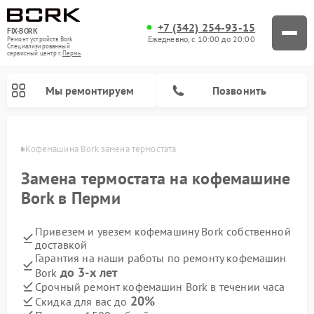
+7 (342) 254-93-15
FIX-BORK
Ежедневно, с 10:00 до 20:00
Ремонт устройств Bork
Специализированный
cервисный центр г.
Пермь
Мы ремонтируем
Позвонить
Перми
Кофемашина Bork замена термостата
Замена термостата на кофемашине
Bork в Перми
Привезем и увезем кофемашину Bork собственной
доставкой
Гарантия на наши работы по ремонту кофемашин
до 3-х лет
Bork
Ремонт вертикальных пылесосов Bork
Ремонт гладильных систем Bork
Ремонт индукционных плит Bork
Ремонт микроволновых печей Bork
Ремонт увлажнителей воздуха Bork
Ремонт очистителей воздуха Bork
Срочный ремонт кофемашин Bork в течении часа
20%
Скидка для вас до