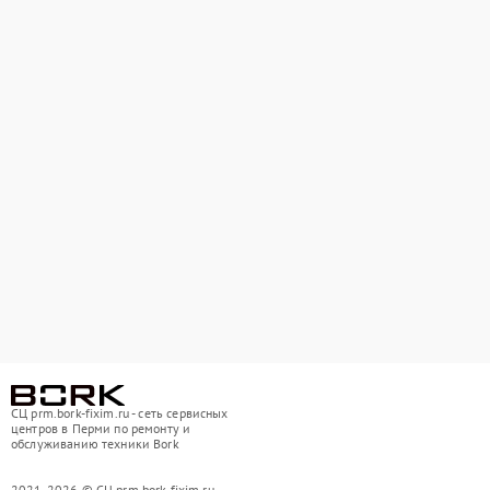
СЦ prm.bork-fixim.ru - сеть сервисных
центров в Перми по ремонту и
обслуживанию техники Bork
2021-2026 © СЦ prm.bork-fixim.ru