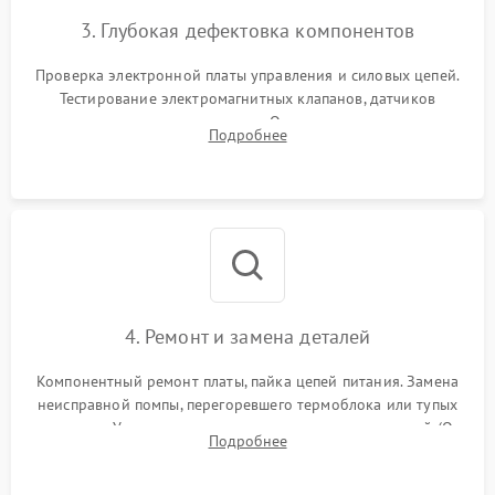
3. Глубокая дефектовка компонентов
Проверка электронной платы управления и силовых цепей.
Тестирование электромагнитных клапанов, датчиков
температуры и расходомера. Оценка степени износа
Подробнее
жерновов кофемолки, уплотнительных колец гидросистемы
и шестерней редуктора.
4. Ремонт и замена деталей
Компонентный ремонт платы, пайка цепей питания. Замена
неисправной помпы, перегоревшего термоблока или тупых
жерновов. Установка новых силиконовых уплотнителей (O-
Подробнее
ring) и тефлоновых трубок для надежного устранения
протечек.