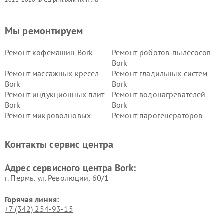
Мы ремонтируем
Ремонт кофемашин Bork
Ремонт роботов-пылесосов
Bork
Ремонт массажных кресел
Ремонт гладильных систем
Bork
Bork
Ремонт индукционных плит
Ремонт водонагревателей
Bork
Bork
Ремонт микроволновых
Ремонт парогенераторов
печей Bork
Bork
Ремонт увлажнителей
Ремонт пылесосов Bork
Контакты сервис центра
воздуха Bork
Ремонт очистителей воздуха
Ремонт электросамокатов
Адрес сервисного центра Bork:
Bork
Bork
г. Пермь, ул. ​Революции, 60/1
Горячая линия:
+7 (342) 254-93-15