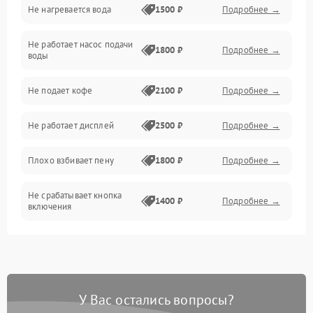
Не нагревается вода
1500 ₽
Подробнее →
Включение и работа
Не работает насос подачи
Проблемы с водой
1800 ₽
Подробнее →
воды
Проблемы с капучинатором и паром
Не подает кофе
2100 ₽
Подробнее →
Управление и электроника
Не работает дисплей
2500 ₽
Подробнее →
Программное обеспечение
Плохо взбивает пену
1800 ₽
Подробнее →
Не срабатывает кнопка
1400 ₽
Подробнее →
включения
Запах гари при работе
1800 ₽
Подробнее →
Постоянные сбои в работе
1500 ₽
Подробнее →
У Вас остались вопросы?