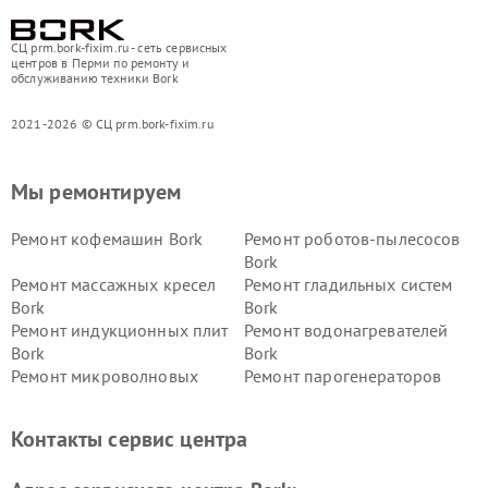
СЦ prm.bork-fixim.ru - сеть сервисных
центров в Перми по ремонту и
обслуживанию техники Bork
2021-2026 © СЦ prm.bork-fixim.ru
Мы ремонтируем
Ремонт кофемашин Bork
Ремонт роботов-пылесосов
Bork
Ремонт массажных кресел
Ремонт гладильных систем
Bork
Bork
Ремонт индукционных плит
Ремонт водонагревателей
Bork
Bork
Ремонт микроволновых
Ремонт парогенераторов
печей Bork
Bork
Ремонт увлажнителей
Ремонт пылесосов Bork
Контакты сервис центра
воздуха Bork
Ремонт очистителей воздуха
Ремонт электросамокатов