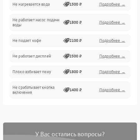
Не нагревается вода
1500 ₽
Подробнее →
Включение и работа
Не работает насос подачи
Проблемы с водой
1800 ₽
Подробнее →
воды
Проблемы с капучинатором и паром
Не подает кофе
2100 ₽
Подробнее →
Управление и электроника
Не работает дисплей
2500 ₽
Подробнее →
Программное обеспечение
Плохо взбивает пену
1800 ₽
Подробнее →
Не срабатывает кнопка
1400 ₽
Подробнее →
включения
Запах гари при работе
1800 ₽
Подробнее →
Постоянные сбои в работе
1500 ₽
Подробнее →
У Вас остались вопросы?