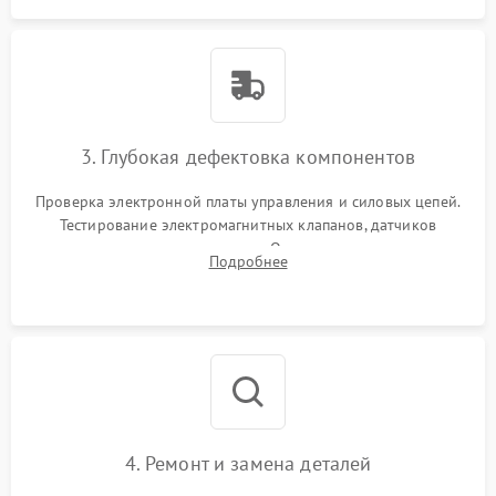
3. Глубокая дефектовка компонентов
Проверка электронной платы управления и силовых цепей.
Тестирование электромагнитных клапанов, датчиков
температуры и расходомера. Оценка степени износа
Подробнее
жерновов кофемолки, уплотнительных колец гидросистемы
и шестерней редуктора.
4. Ремонт и замена деталей