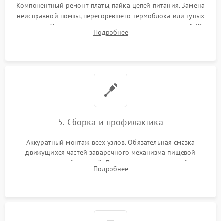
Компонентный ремонт платы, пайка цепей питания. Замена
неисправной помпы, перегоревшего термоблока или тупых
жерновов. Установка новых силиконовых уплотнителей (O-
Подробнее
ring) и тефлоновых трубок для надежного устранения
протечек.
5. Сборка и профилактика
Аккуратный монтаж всех узлов. Обязательная смазка
движущихся частей заварочного механизма пищевой
силиконовой смазкой. Проведение программной
Подробнее
декальцинации и очистки системы от кофейных масел.
Надежная фиксация всех соединений.