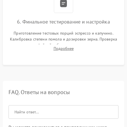
6. Финальное тестирование и настройка
Приготовление тестовых порций эспрессо и капучино.
Калибровка степени помола и дозировки зерна. Проверка
плотности кофейной таблетки, температуры напитка и
Подробнее
качества молочной пены. Контроль отсутствия посторонних
шумов и протечек.
FAQ. Ответы на вопросы