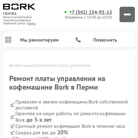
+7 (342) 254-93-15
FIX-BORK
Ежедневно, с 10:00 до 20:00
Ремонт устройств Bork
Специализированный
cервисный центр г.
Пермь
Мы ремонтируем
Позвонить
Перми
Кофемашина Bork ремонт платы управления
Ремонт платы управления на
кофемашине Bork в Перми
Привезем и увезем кофемашину Bork собственной
доставкой
Гарантия на наши работы по ремонту кофемашин
до 3-х лет
Bork
Ремонт вертикальных пылесосов Bork
Ремонт гладильных систем Bork
Ремонт индукционных плит Bork
Ремонт микроволновых печей Bork
Ремонт увлажнителей воздуха Bork
Ремонт очистителей воздуха Bork
Срочный ремонт кофемашин Bork в течении часа
20%
Скидка для вас до