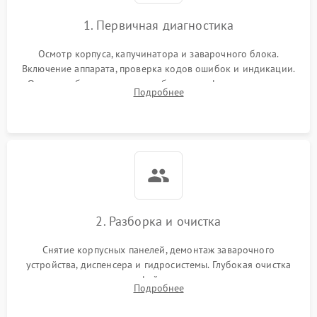
1. Первичная диагностика
Осмотр корпуса, капучинатора и заварочного блока.
Включение аппарата, проверка кодов ошибок и индикации.
Оценка работы помпы, термоблока и кофемолки на слух.
Подробнее
Измерение температуры и давления воды для выявления
локализации поломки.
2. Разборка и очистка
Снятие корпусных панелей, демонтаж заварочного
устройства, диспенсера и гидросистемы. Глубокая очистка
внутренних узлов от кофейных масел, жмыха и накипи.
Подробнее
Промывка дренажных каналов и фильтров с использованием
специализированной химии.